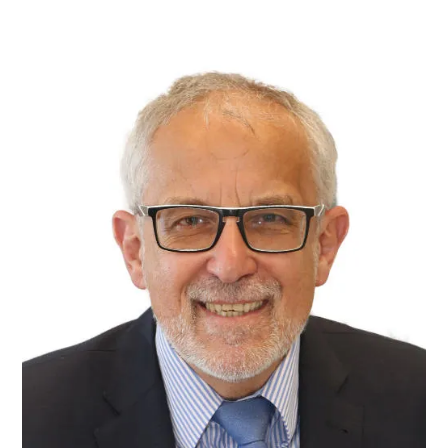
oder arbeiten könnten. Die Eltern benötigen eine
entsprechende Bescheinigung von Schul- oder
Kitaleitung, die sie bei der Krankenkasse einreichen.
Fall 2: Das Kind muss daheim gepflegt werden, weil es
krank ist. Die Eltern benötigen eine Bestätigung vom
Arzt, dass die Betreuung des Kindes notwendig ist.
Das Attest sollte am ersten Krank­heits­tag ausgestellt
sein. Am gleichen Tag wird der Arbeit­geber über das
Fehlen informiert. Das Attest bekommt die
Krankenkasse, eine Kopie der Arbeit­geber. Diese muss
ihm spätestens bis zu dem Arbeits­tag, der auf den
dritten Krank­heits­tag folgt, vorliegen. Er schickt der
Krankenkasse dann eine Verdienst­bescheinigung.
Diese über­weist das Kinder­krankengeld.
MEHR DAZU