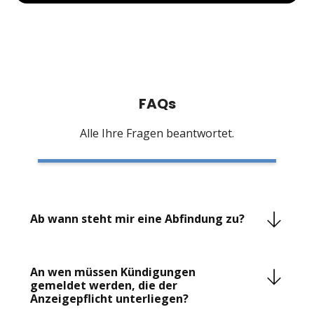
FAQs
Alle Ihre Fragen beantwortet.
Ab wann steht mir eine Abfindung zu?
Das Gesetz sieht nicht per se eine Abfindungszahlung
oder einen Anspruch auf eine Abfindung vor. Vielmehr
An wen müssen Kündigungen
will sich der Arbeitgeber durch Zahlung einer
gemeldet werden, die der
Abfindung von dem Risiko einer
Anzeigepflicht unterliegen?
Kündigungsschutzklage befreien, die er verlieren