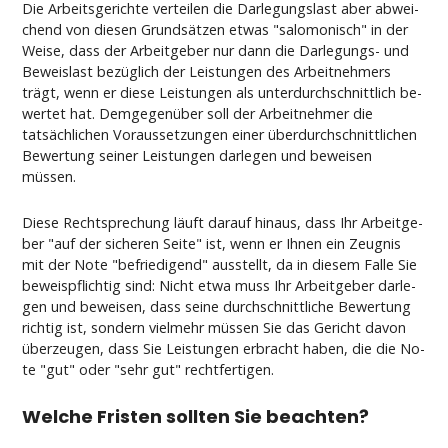
Die Ar­beits­ge­rich­te ver­tei­len die Dar­le­gungs­last aber ab­wei­
chend von die­sen Grundsätzen et­was "sa­lo­mo­nisch" in der
Wei­se, dass der Ar­beit­ge­ber nur dann die Dar­le­gungs- und
Be­weis­last bezüglich der Leis­tun­gen des Ar­beit­neh­mers
trägt, wenn er die­se Leis­tun­gen als un­ter­durch­schnitt­lich be­
wer­tet hat. Dem­ge­genüber soll der Ar­beit­neh­mer die
tatsächli­chen Vor­aus­set­zun­gen ei­ner über­durch­schnitt­li­chen
Be­wer­tung sei­ner Leis­tun­gen dar­le­gen und be­wei­sen
müssen.
Die­se Recht­spre­chung läuft dar­auf hin­aus, dass Ihr Ar­beit­ge­
ber "auf der si­che­ren Sei­te" ist, wenn er Ih­nen ein Zeug­nis
mit der No­te "be­frie­di­gend" aus­stellt, da in die­sem Fal­le Sie
be­weis­pflich­tig sind: Nicht et­wa muss Ihr Ar­beit­ge­ber dar­le­
gen und be­wei­sen, dass sei­ne durch­schnitt­li­che Be­wer­tung
rich­tig ist, son­dern viel­mehr müssen Sie das Ge­richt da­von
über­zeu­gen, dass Sie Leis­tun­gen er­bracht ha­ben, die die No­
te "gut" oder "sehr gut" recht­fer­ti­gen.
Wel­che Fris­ten soll­ten Sie be­ach­ten?