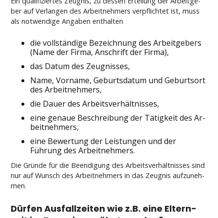
Ein qua­li­fi­zier­tes Zeug­nis, zu des­sen Er­tei­lung der Ar­beit­ge­
ber auf Ver­lan­gen des Ar­beit­neh­mers ver­pflich­tet ist, muss
als not­wen­di­ge An­ga­ben ent­hal­ten
die vollständi­ge Be­zeich­nung des Ar­beit­ge­bers
(Na­me der Fir­ma, An­schrift der Fir­ma),
das Da­tum des Zeug­nis­ses,
Na­me, Vor­na­me, Ge­burts­da­tum und Ge­burts­ort
des Ar­beit­neh­mers,
die Dau­er des Ar­beits­verhält­nis­ses,
ei­ne ge­naue Be­schrei­bung der Tätig­keit des Ar­
beit­neh­mers,
ei­ne Be­wer­tung der Leis­tun­gen und der
Führung des Ar­beit­neh­mers.
Die Gründe für die Be­en­di­gung des Ar­beits­verhält­nis­ses sind
nur auf Wunsch des Ar­beit­neh­mers in das Zeug­nis auf­zu­neh­
men.
Dürfen Aus­fall­zei­ten wie z.B. ei­ne El­tern­