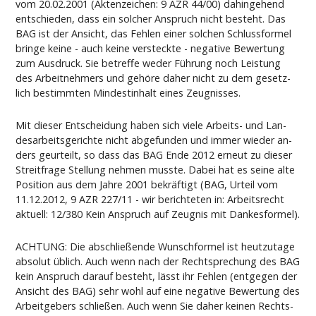
vom 20.02.2001 (Ak­ten­zei­chen: 9 AZR 44/00) da­hin­ge­hend
ent­schie­den, dass ein sol­cher An­spruch nicht be­steht. Das
BAG ist der An­sicht, das Feh­len ei­ner sol­chen Schluss­for­mel
brin­ge kei­ne - auch kei­ne ver­steck­te - ne­ga­ti­ve Be­wer­tung
zum Aus­druck. Sie be­tref­fe we­der Führung noch Leis­tung
des Ar­beit­neh­mers und gehöre da­her nicht zu dem ge­setz­
lich be­stimm­ten Min­des­tin­halt ei­nes Zeug­nis­ses.
Mit die­ser Ent­schei­dung ha­ben sich vie­le Ar­beits- und Lan­
des­ar­beits­ge­rich­te nicht ab­ge­fun­den und im­mer wie­der an­
ders ge­ur­teilt, so dass das BAG En­de 2012 er­neut zu die­ser
Streit­fra­ge Stel­lung neh­men muss­te. Da­bei hat es sei­ne al­te
Po­si­ti­on aus dem Jah­re 2001 be­kräftigt (BAG, Ur­teil vom
11.12.2012, 9 AZR 227/11 - wir be­rich­te­ten in: Ar­beits­recht
ak­tu­ell: 12/380 Kein An­spruch auf Zeug­nis mit Dan­kes­for­mel).
ACH­TUNG: Die ab­sch­ließen­de Wunsch­for­mel ist heut­zu­ta­ge
ab­so­lut üblich. Auch wenn nach der Recht­spre­chung des BAG
kein An­spruch dar­auf be­steht, lässt ihr Feh­len (ent­ge­gen der
An­sicht des BAG) sehr wohl auf ei­ne ne­ga­ti­ve Be­wer­tung des
Ar­beit­ge­bers schließen. Auch wenn Sie da­her kei­nen Rechts­