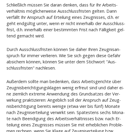
Sch­ließlich müssen Sie dar­an den­ken, dass für Ihr Ar­beits­
verhält­nis mögli­cher­wei­se Aus­schluss­fris­ten gel­ten. Dann
verfällt Ihr An­spruch auf Er­tei­lung ei­nes Zeug­nis­ses, d.h. er
geht endgültig un­ter, wenn er nicht in­ner­halb der Aus­schluss­
frist, d.h. in­ner­halb ei­ner be­stimm­ten Frist nach Fällig­keit gel­
tend ge­macht wird.
Durch Aus­schluss­fris­ten können Sie da­her Ih­ren Zeug­nis­an­
spruch für im­mer ver­lie­ren. Wie Sie sich ge­gen die­se Ge­fahr
ab­si­chern können, können Sie un­ter dem Stich­wort "Aus­
schluss­fris­ten" nach­le­sen.
Außer­dem soll­te man be­den­ken, dass Ar­beits­ge­rich­te über
Zeug­nis­be­rich­ti­gungs­kla­gen we­nig er­freut sind und da­her ei­
ne ziem­lich ex­tre­me An­wen­dung des Grund­sat­zes der Ver­
wir­kung prak­ti­zie­ren: An­geb­lich soll der An­spruch auf Zeug­
nis­be­rich­ti­gung be­reits we­ni­ge (et­wa vier bis fünf) Mo­na­te
nach Zeug­nis­er­tei­lung ver­wirkt sein. Spätes­tens sechs Mo­na­
te nach Be­en­di­gung des Ar­beits­verhält­nis­ses bzw. nach Er­
tei­lung ei­nes Zeug­nis­ses müssen Sie mit er­heb­li­chen Pro­ble­
men rech­nen, wenn Sie Kla­ge auf Zeug­nis­er­tei­lung bzw.