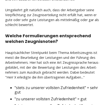
Um­ge­kehrt gilt natürlich auch, dass der Ar­beit­ge­ber sei­ne
Ver­pflich­tung zur Zeug­nis­er­tei­lung nicht erfüllt hat, wenn er
gu­te oder sehr gu­te Leis­tun­gen als mit­telmäßig oder gar als
schlecht be­wer­tet.
Wel­che For­mu­lie­run­gen ent­spre­chend
wel­chen Zeug­nis­no­ten?
Hauptsäch­li­cher Streit­punkt beim The­ma Ar­beits­zeug­nis ist
meist die Be­ur­tei­lung der Leis­tun­gen und der Führung des
Ar­beit­neh­mers. Hier hat sich ei­ne Art Zeug­nis­spra­che her­aus­
ge­bil­det, mit der die Be­wer­tung der Leis­tun­gen des Ar­beit­
neh­mers zum Aus­druck ge­bracht wer­den. Da­bei be­deu­tet
"Herr X er­le­dig­te die ihm über­tra­ge­nen Auf­ga­ben..."
"stets zu un­se­rer volls­ten Zu­frie­den­heit" = sehr
gut
"zu un­se­rer volls­ten Zu­frie­den­heit" = gut