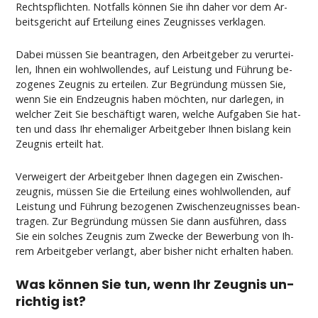
Rechts­pflich­ten. Not­falls können Sie ihn da­her vor dem Ar­
beits­ge­richt auf Er­tei­lung ei­nes Zeug­nis­ses ver­kla­gen.
Da­bei müssen Sie be­an­tra­gen, den Ar­beit­ge­ber zu ver­ur­tei­
len, Ih­nen ein wohl­wol­len­des, auf Leis­tung und Führung be­
zo­ge­nes Zeug­nis zu er­tei­len. Zur Be­gründung müssen Sie,
wenn Sie ein End­zeug­nis ha­ben möch­ten, nur dar­le­gen, in
wel­cher Zeit Sie beschäftigt wa­ren, wel­che Auf­ga­ben Sie hat­
ten und dass Ihr ehe­ma­li­ger Ar­beit­ge­ber Ih­nen bis­lang kein
Zeug­nis er­teilt hat.
Ver­wei­gert der Ar­beit­ge­ber Ih­nen da­ge­gen ein Zwi­schen­
zeug­nis, müssen Sie die Er­tei­lung ei­nes wohl­wol­len­den, auf
Leis­tung und Führung be­zo­ge­nen Zwi­schen­zeug­nis­ses be­an­
tra­gen. Zur Be­gründung müssen Sie dann ausführen, dass
Sie ein sol­ches Zeug­nis zum Zwe­cke der Be­wer­bung von Ih­
rem Ar­beit­ge­ber ver­langt, aber bis­her nicht er­hal­ten ha­ben.
Was können Sie tun, wenn Ihr Zeug­nis un­
rich­tig ist?