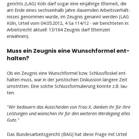
ge­richts (LAG) Köln darf so­gar ei­ne einjähri­ge El­ter­neit, die
am En­de ei­nes sechs­ein­halb Jah­re dau­ern­den Ar­beits­verhält­
nis­ses ge­nom­men wur­de, im Zeug­nis ge­nannt wer­den (LAG
Köln, Ur­teil vom 04.05.2012, 4 Sa 114/12 - wir be­rich­te­ten in:
Ar­beits­recht ak­tu­ell: 13/164 Zeug­nis darf El­tern­zeit
erwähnen).
Muss ein Zeug­nis ei­ne Wunsch­for­mel ent­
hal­ten?
Ob ein Zeug­nis ei­ne Wunsch­for­mel bzw. Schluss­flos­kel ent­
hal­ten muss, war in der ju­ris­ti­schen Dis­kus­si­on länge­re Zeit
um­strit­ten. Ei­ne sol­che Schluss­for­mu­lie­rung könn­te z.B. lau­
ten:
"Wir be­dau­ern das Aus­schei­den von Frau X, dan­ken ihr für ih­re
Leis­tun­gen und wünschen ihr für den wei­te­ren Wer­de­gang al­les
Gu­te."
Das Bun­des­ar­beits­ge­richt (BAG) hat die­se Fra­ge mit Ur­teil