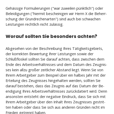
Gehässi­ge For­mu­lie­run­gen ("war zu­wei­len pünkt­lich") oder
Be­lei­di­gun­gen ("hier­mit be­schei­ni­gen wir Herrn X die Be­herr­
schung der Grund­re­chen­ar­ten") sind auch bei schwa­chen
Leis­tun­gen recht­lich nicht zulässig.
Wor­auf soll­ten Sie be­son­ders ach­ten?
Ab­ge­se­hen von der Be­schrei­bung Ih­res Tätig­keits­ge­biets,
der kor­rek­ten Be­wer­tung Ih­rer Leis­tun­gen so­wie der
Schlußflos­kel soll­ten Sie dar­auf ach­ten, dass zwi­schen dem
En­de des Ar­beits­verhält­nis­ses und dem Da­tum des Zeug­nis­
ses kein all­zu großer zeit­li­cher Ab­stand liegt. Wenn Sie von
Ih­rem Ar­beit­ge­ber zum Bei­spiel über ein hal­bes Jahr mit der
Er­tei­lung des Zeug­nis­ses hin­ge­hal­ten wer­den, soll­ten Sie
dar­auf be­ste­hen, dass das Zeug­nis auf das Da­tum der Be­
en­di­gung Ih­res Ar­beits­verhält­nis­ses zurück­da­tiert wird. Denn
an­sons­ten ent­steht der ne­ga­ti­ve Ein­druck, dass Sie sich mit
Ih­rem Ar­beit­ge­ber über den In­halt Ih­res Zeug­nis­ses ge­strit­
ten ha­ben oder dass Sie sich aus an­de­ren Gründen nicht im
Frie­den ge­trennt ha­ben.