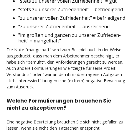
"stets zu un­se­rer vol­len Zu­frie­den­heit" = gut
"stets zu un­se­rer Zu­frie­den­heit" = be­frie­di­gend
"zu un­se­rer vol­len Zu­frie­den­heit" = be­frie­di­gend
"zu un­se­rer Zu­frie­den­heit" = aus­rei­chend
"im großen und gan­zen zu un­se­rer Zu­frie­den­
heit" = man­gel­haft"
Die No­te "man­gel­haft" wird zum Bei­spiel auch in der Wei­se
aus­ge­drückt, dass man dem Ar­beit­neh­mer be­schei­nigt, er
ha­be sich "bemüht", den An­for­de­run­gen ge­recht zu wer­den.
Auch an­de­re For­mu­lie­run­gen wie "zeig­te für sei­ne Ar­beit
Verständ­nis" oder "war an den ihm über­tra­ge­nen Auf­ga­ben
stets in­ter­es­siert" brin­gen ei­ne (ex­trem) ne­ga­ti­ve Be­wer­tung
zum Aus­druck.
Wel­che For­mu­lie­run­gen brau­chen Sie
nicht zu ak­zep­tie­ren?
Ei­ne ne­ga­ti­ve Be­ur­tei­lung brau­chen Sie sich nicht ge­fal­len zu
las­sen, wenn sie nicht den Tat­sa­chen ent­spricht.