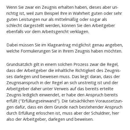
Wenn Sie zwar ein Zeug­nis er­hal­ten ha­ben, die­ses aber un­
rich­tig ist, weil zum Bei­spiel Ih­re in Wahr­heit gu­ten oder sehr
gu­ten Leis­tun­gen nur als mit­telmäßig oder so­gar als
schlecht dar­ge­stellt wer­den, können Sie den Ar­beit­ge­ber
eben­falls vor dem Ar­beits­ge­richt ver­kla­gen.
Da­bei müssen Sie im Kla­ge­an­trag möglichst ge­nau an­ge­ben,
wel­che For­mu­lie­run­gen Sie in Ih­rem Zeug­nis ha­ben möch­ten.
Grundsätz­lich gilt in ei­nem sol­chen Pro­zess zwar die Re­gel,
dass der Ar­beit­ge­ber die in­halt­li­che Rich­tig­keit des Zeug­nis­
ses dar­le­gen und be­wei­sen muss. Das liegt dar­an, dass der
Zeug­nis­an­spruch in der Re­gel an sich un­strei­tig ist und der
Ar­beit­ge­ber da­her un­ter Ver­weis auf das be­reits er­teil­te
Zeug­nis le­dig­lich ein­wen­det, er ha­be den An­spruch be­reits
erfüllt ("Erfüllungs­ein­wand"). Die tatsächli­chen Vor­aus­set­zun­
gen dafür, dass ein dem Grun­de nach be­ste­hen­der An­spruch
durch Erfüllung er­lo­schen ist, muss aber der Schuld­ner, hier
al­so der Ar­beit­ge­ber, dar­le­gen und be­wei­sen.