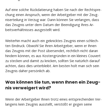
Auf ei­ne sol­che Rück­da­tie­rung ha­ben Sie nach der Recht­spre­
chung ei­nen An­spruch, wenn der Ar­beit­ge­ber mit der Zeug­
nis­er­tei­lung in Ver­zug war. Dann können Sie ver­lan­gen, dass
das Zeug­nis un­ter dem Da­tum der Be­en­di­gung Ih­res Ar­
beits­verhält­nis­ses aus­ge­stellt wird.
Wei­ter­hin macht auch ein ge­knick­tes Zeug­nis ei­nen schlech­
ten Ein­druck. Ob­wohl Sie Ih­ren Ar­beit­ge­ber, wenn er Ih­nen
das Zeug­nis mit der Post über­sen­det, recht­lich nicht dar­an
hin­dern können, es aus Kos­ten­gründen in ein klei­nes Cou­vert
zu ste­cken und da­mit zu kni­cken, soll­ten Sie natürlich dar­auf
ach­ten, dass dies un­ter­bleibt. Am bes­ten holt man sich sein
Zeug­nis da­her persönlich ab.
Was können Sie tun, wenn Ih­nen ein Zeug­
nis ver­wei­gert wird?
Wenn der Ar­beit­ge­ber Ih­nen trotz ei­nes ent­spre­chen­den Ver­
lan­gens kein Zeug­nis aus­stellt, verstößt er ge­gen sei­ne