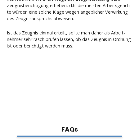
Zeug­nis­be­rich­ti­gung er­he­ben, d.h. die meis­ten Ar­beits­ge­rich­
te würden ei­ne sol­che Kla­ge we­gen an­geb­li­cher Ver­wir­kung
des Zeug­nis­an­spruchs ab­wei­sen.
Ist das Zeug­nis ein­mal er­teilt, soll­te man da­her als Ar­beit­
neh­mer sehr rasch prüfen las­sen, ob das Zeug­nis in Ord­nung
ist oder be­rich­tigt wer­den muss.
FAQs