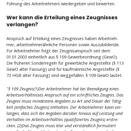
Führung des Ar­beit­neh­mers wie­der­ge­ben und be­wer­ten.
Wer kann die Er­tei­lung ei­nes Zeug­nis­ses
ver­lan­gen?
An­spruch auf Er­tei­lung ei­nes Zeug­nis­ses ha­ben Ar­beit­neh­
mer, ar­beit­neh­merähn­li­che Per­so­nen so­wie Aus­zu­bil­den­de.
Für Ar­beit­neh­mer folgt der Zeug­nis­an­spruch seit dem
01.01.2003 ein­heit­lich aus § 109 Ge­wer­be­ord­nung (Ge­wO).
Die frühe­ren Son­der­re­geln für ge­werb­li­che An­ge­stell­te (§ 113
Ge­wO al­ter Fas­sung) und für kaufmänni­sche An­ge­stell­te (§
73 HGB al­ter Fas­sung) sind weg­ge­fal­len. § 109 Ge­wO lau­tet:
"§ 109 Zeug­nis(1)Der Ar­beit­neh­mer hat bei Be­en­di­gung ei­nes
Ar­beits­verhält­nis­ses An­spruch auf ein schrift­li­ches Zeug­nis. Das
Zeug­nis muss min­des­tens An­ga­ben zu Art und Dau­er der Tätig­
keit (ein­fa­ches Zeug­nis) ent­hal­ten. Der Ar­beit­neh­mer kann ver­
lan­gen, dass sich die An­ga­ben darüber hin­aus auf Leis­tung und
Ver­hal­ten im Ar­beits­verhält­nis (qua­li­fi­zier­tes Zeug­nis) er­stre­
cken. (2)Das Zeug­nis muss klar und verständ­lich for­mu­liert