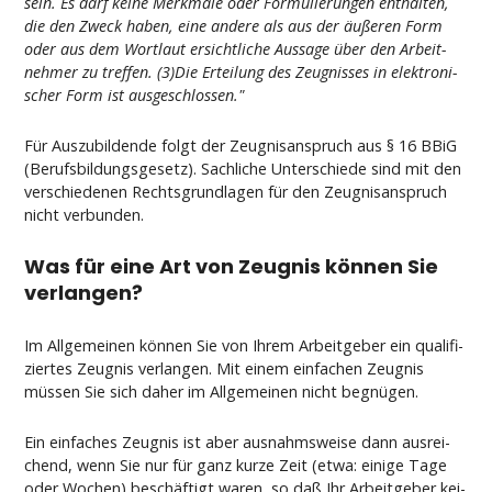
sein. Es darf kei­ne Merk­ma­le oder For­mu­lie­run­gen ent­hal­ten,
die den Zweck ha­ben, ei­ne an­de­re als aus der äußeren Form
oder aus dem Wort­laut er­sicht­li­che Aus­sa­ge über den Ar­beit­
neh­mer zu tref­fen. (3)Die Er­tei­lung des Zeug­nis­ses in elek­tro­ni­
scher Form ist aus­ge­schlos­sen."
Für Aus­zu­bil­den­de folgt der Zeug­nis­an­spruch aus § 16 BBiG
(Be­rufs­bil­dungs­ge­setz). Sach­li­che Un­ter­schie­de sind mit den
ver­schie­de­nen Rechts­grund­la­gen für den Zeug­nis­an­spruch
nicht ver­bun­den.
Was für ei­ne Art von Zeug­nis können Sie
ver­lan­gen?
Im All­ge­mei­nen können Sie von Ih­rem Ar­beit­ge­ber ein qua­li­fi­
zier­tes Zeug­nis ver­lan­gen. Mit ei­nem ein­fa­chen Zeug­nis
müssen Sie sich da­her im All­ge­mei­nen nicht be­gnügen.
Ein ein­fa­ches Zeug­nis ist aber aus­nahms­wei­se dann aus­rei­
chend, wenn Sie nur für ganz kur­ze Zeit (et­wa: ei­ni­ge Ta­ge
oder Wo­chen) beschäftigt wa­ren, so daß Ihr Ar­beit­ge­ber kei­