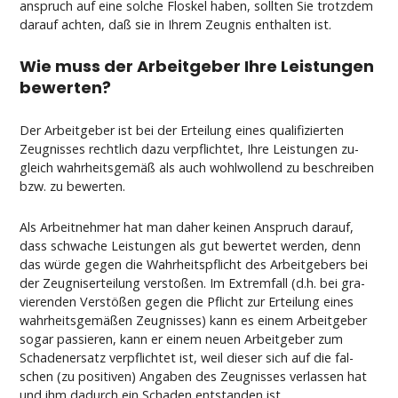
an­spruch auf ei­ne sol­che Flos­kel ha­ben, soll­ten Sie trotz­dem
dar­auf ach­ten, daß sie in Ih­rem Zeug­nis ent­hal­ten ist.
Wie muss der Ar­beit­ge­ber Ih­re Leis­tun­gen
be­wer­ten?
Der Ar­beit­ge­ber ist bei der Er­tei­lung ei­nes qua­li­fi­zier­ten
Zeug­nis­ses recht­lich da­zu ver­pflich­tet, Ih­re Leis­tun­gen zu­
gleich wahr­heits­gemäß als auch wohl­wol­lend zu be­schrei­ben
bzw. zu be­wer­ten.
Als Ar­beit­neh­mer hat man da­her kei­nen An­spruch dar­auf,
dass schwa­che Leis­tun­gen als gut be­wer­tet wer­den, denn
das würde ge­gen die Wahr­heits­pflicht des Ar­beit­ge­bers bei
der Zeug­nis­er­tei­lung ver­s­toßen. Im Ex­trem­fall (d.h. bei gra­
vie­ren­den Verstößen ge­gen die Pflicht zur Er­tei­lung ei­nes
wahr­heits­gemäßen Zeug­nis­ses) kann es ei­nem Ar­beit­ge­ber
so­gar pas­sie­ren, kann er ei­nem neu­en Ar­beit­ge­ber zum
Scha­den­er­satz ver­pflich­tet ist, weil die­ser sich auf die fal­
schen (zu po­si­ti­ven) An­ga­ben des Zeug­nis­ses ver­las­sen hat
und ihm da­durch ein Scha­den ent­stan­den ist.