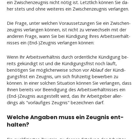
ein Zwi­schen­zeug­nis nicht nötig ist. Letzt­lich können Sie da­
her stets und oh­ne wei­te­res ein Zwi­schen­zeug­nis ver­lan­gen.
Die Fra­ge, un­ter wel­chen Vor­aus­set­zun­gen Sie ein Zwi­schen­
zeug­nis ver­lan­gen können, ist nicht zu ver­wech­seln mit der
an­de­ren Fra­ge, wann Sie bei Kündi­gung Ih­res Ar­beits­verhält­
nis­ses ein (End-)Zeug­nis ver­lan­gen können:
Wenn Ihr Ar­beits­verhält­nis durch or­dent­li­che Kündi­gung be­
reits gekündigt ist und die Kündi­gungs­frist noch läuft,
benöti­gen Sie mögli­cher­wei­se schon vor Ab­lauf der Kündi­
gungs­frist ein Zeug­nis, um sich frühzei­tig be­wer­ben zu
können. In ei­ner sol­chen Si­tua­ti­on können Sie ver­lan­gen, dass
Ih­nen be­reits vor Be­en­di­gung des Ar­beits­verhält­nis­ses ein
(End-)Zeug­nis aus­ge­stellt wird, das Ihr Ar­beit­ge­ber al­ler­
dings als "vorläufi­ges Zeug­nis" be­zeich­nen darf.
Wel­che An­ga­ben muss ein Zeug­nis ent­
hal­ten?