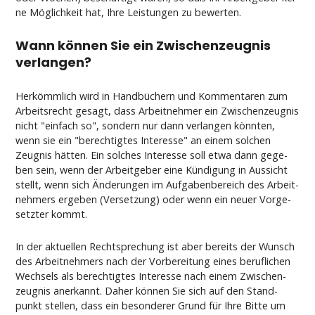
ne Möglich­keit hat, Ih­re Leis­tun­gen zu be­wer­ten.
Wann können Sie ein Zwi­schen­zeug­nis
ver­lan­gen?
Herkömmlich wird in Handbüchern und Kom­men­ta­ren zum
Ar­beits­recht ge­sagt, dass Ar­beit­neh­mer ein Zwi­schen­zeug­nis
nicht "ein­fach so", son­dern nur dann ver­lan­gen könn­ten,
wenn sie ein "be­rech­tig­tes In­ter­es­se" an ei­nem sol­chen
Zeug­nis hätten. Ein sol­ches In­ter­es­se soll et­wa dann ge­ge­
ben sein, wenn der Ar­beit­ge­ber ei­ne Kündi­gung in Aus­sicht
stellt, wenn sich Ände­run­gen im Auf­ga­ben­be­reich des Ar­beit­
neh­mers er­ge­ben (Ver­set­zung) oder wenn ein neu­er Vor­ge­
setz­ter kommt.
In der ak­tu­el­len Recht­spre­chung ist aber be­reits der Wunsch
des Ar­beit­neh­mers nach der Vor­be­rei­tung ei­nes be­ruf­li­chen
Wech­sels als be­rech­tig­tes In­ter­es­se nach ei­nem Zwi­schen­
zeug­nis an­er­kannt. Da­her können Sie sich auf den Stand­
punkt stel­len, dass ein be­son­de­rer Grund für Ih­re Bit­te um