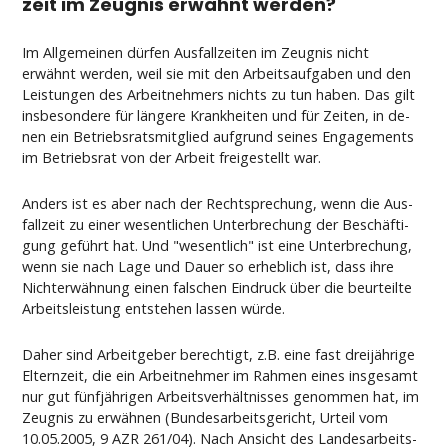
zeit im Zeug­nis erwähnt wer­den?
Im All­ge­mei­nen dürfen Aus­fall­zei­ten im Zeug­nis nicht
erwähnt wer­den, weil sie mit den Ar­beits­auf­ga­ben und den
Leis­tun­gen des Ar­beit­neh­mers nichts zu tun ha­ben. Das gilt
ins­be­son­de­re für länge­re Krank­hei­ten und für Zei­ten, in de­
nen ein Be­triebs­rats­mit­glied auf­grund sei­nes En­ga­ge­ments
im Be­triebs­rat von der Ar­beit frei­ge­stellt war.
An­ders ist es aber nach der Recht­spre­chung, wenn die Aus­
fall­zeit zu ei­ner we­sent­li­chen Un­ter­bre­chung der Beschäfti­
gung geführt hat. Und "we­sent­lich" ist ei­ne Un­ter­bre­chung,
wenn sie nach La­ge und Dau­er so er­heb­lich ist, dass ih­re
Nich­terwähnung ei­nen fal­schen Ein­druck über die be­ur­teil­te
Ar­beits­leis­tung ent­ste­hen las­sen würde.
Da­her sind Ar­beit­ge­ber be­rech­tigt, z.B. ei­ne fast dreijähri­ge
El­tern­zeit, die ein Ar­beit­neh­mer im Rah­men ei­nes ins­ge­samt
nur gut fünfjähri­gen Ar­beits­verhält­nis­ses ge­nom­men hat, im
Zeug­nis zu erwähnen (Bun­des­ar­beits­ge­richt, Ur­teil vom
10.05.2005, 9 AZR 261/04). Nach An­sicht des Lan­des­ar­beits­