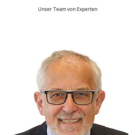
krankengeld. Fall 1: Das Kind muss daheim betreut
Unser Team von Experten
werden, weil Kita oder Schule wegen Corona schließen
oder die Kita das Betreuungs­angebot einschränkt.
Das gilt auch, wenn die Eltern im Home­office arbeiten
oder arbeiten könnten. Die Eltern benötigen eine
entsprechende Bescheinigung von Schul- oder
Kitaleitung, die sie bei der Krankenkasse einreichen.
Fall 2: Das Kind muss daheim gepflegt werden, weil es
krank ist. Die Eltern benötigen eine Bestätigung vom
Arzt, dass die Betreuung des Kindes notwendig ist.
Das Attest sollte am ersten Krank­heits­tag ausgestellt
sein. Am gleichen Tag wird der Arbeit­geber über das
Fehlen informiert. Das Attest bekommt die
Krankenkasse, eine Kopie der Arbeit­geber. Diese muss
ihm spätestens bis zu dem Arbeits­tag, der auf den
dritten Krank­heits­tag folgt, vorliegen. Er schickt der
Krankenkasse dann eine Verdienst­bescheinigung.
Diese über­weist das Kinder­krankengeld.
MEHR DAZU