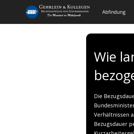
Abfindung
Wie l
bezog
Die Bezugsdaue
Bundesminister
Verhältnissen 
Bezugsdauer pe
Kurzarbeitergel