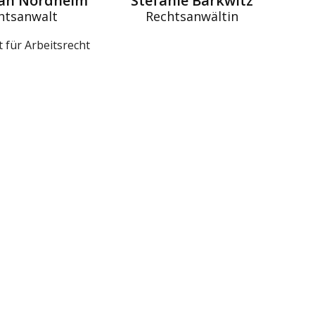
ian Nordheim
Stefanie Barkwitz
htsanwalt
Rechtsanwältin
 für Arbeitsrecht