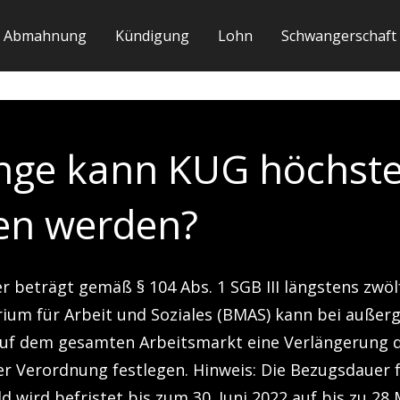
Abmahnung
Kündigung
Lohn
Schwangerschaft
ange kann KUG höchst
en werden?
r beträgt gemäß § 104 Abs. 1 SGB III längstens zwö
ium für Arbeit und Soziales (BMAS) kann bei außer
auf dem gesamten Arbeitsmarkt eine Verlängerung 
r Verordnung festlegen. Hinweis: Die Bezugsdauer f
d wird befristet bis zum 30. Juni 2022 auf bis zu 28