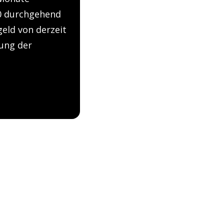
20 durchgehend
geld von derzeit
ung der