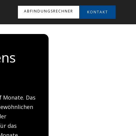
ABFINDUNGSRECHNER
KONTAKT
ens
lf Monate. Das
gewöhnlichen
der
ür das
 Monate