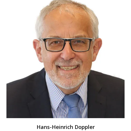
krank ist. Die Eltern benötigen eine Bestätigung vom
Arzt, dass die Betreuung des Kindes notwendig ist.
Das Attest sollte am ersten Krank­heits­tag ausgestellt
sein. Am gleichen Tag wird der Arbeit­geber über das
Fehlen informiert. Das Attest bekommt die
Krankenkasse, eine Kopie der Arbeit­geber. Diese muss
ihm spätestens bis zu dem Arbeits­tag, der auf den
dritten Krank­heits­tag folgt, vorliegen. Er schickt der
Krankenkasse dann eine Verdienst­bescheinigung.
Diese über­weist das Kinder­krankengeld.
MEHR DAZU
Hans-Heinrich Doppler