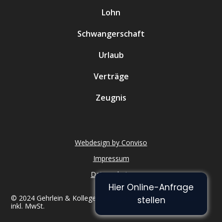
Lohn
Schwangerschaft
Urlaub
Verträge
Zeugnis
Webdesign by Conviso
Impressum
Datenschutz
Hier Online-Anfrage
© 2024 Gehrlein & Kollegen. All rights reserved. Alle Preise
stellen
inkl. MwSt.