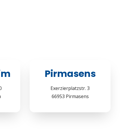
im
Pirmasens
0
Exerzierplatzstr. 3
m
66953 Pirmasens