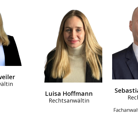
weiler
ältin
Sebast
Luisa Hoffmann
Rec
Rechtsanwältin
Fachanwalt