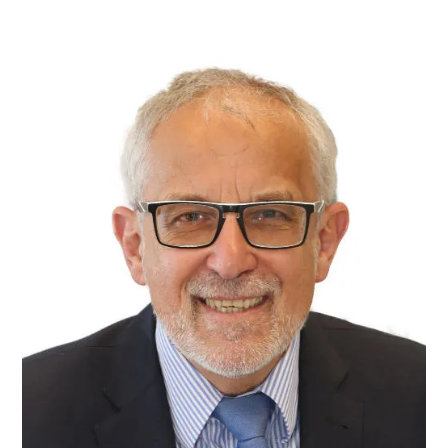
entsprechende Bescheinigung von Schul- oder
Kitaleitung, die sie bei der Krankenkasse einreichen.
Fall 2: Das Kind muss daheim gepflegt werden, weil es
krank ist. Die Eltern benötigen eine Bestätigung vom
Arzt, dass die Betreuung des Kindes notwendig ist.
Das Attest sollte am ersten Krank­heits­tag ausgestellt
sein. Am gleichen Tag wird der Arbeit­geber über das
Fehlen informiert. Das Attest bekommt die
Krankenkasse, eine Kopie der Arbeit­geber. Diese muss
ihm spätestens bis zu dem Arbeits­tag, der auf den
dritten Krank­heits­tag folgt, vorliegen. Er schickt der
Krankenkasse dann eine Verdienst­bescheinigung.
Diese über­weist das Kinder­krankengeld.
MEHR DAZU