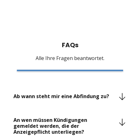
FAQs
Alle Ihre Fragen beantwortet.
Ab wann steht mir eine Abfindung zu?
Das Gesetz sieht nicht per se eine Abfindungszahlung
oder einen Anspruch auf eine Abfindung vor. Vielmehr
An wen müssen Kündigungen
will sich der Arbeitgeber durch Zahlung einer
gemeldet werden, die der
Abfindung von dem Risiko einer
Anzeigepflicht unterliegen?
Kündigungsschutzklage befreien, die er verlieren