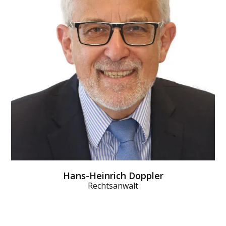
Fehlen informiert. Das Attest bekommt die
Krankenkasse, eine Kopie der Arbeit­geber. Diese muss
ihm spätestens bis zu dem Arbeits­tag, der auf den
dritten Krank­heits­tag folgt, vorliegen. Er schickt der
Krankenkasse dann eine Verdienst­bescheinigung.
Diese über­weist das Kinder­krankengeld.
MEHR DAZU
Hans-Heinrich Doppler
Rechtsanwalt