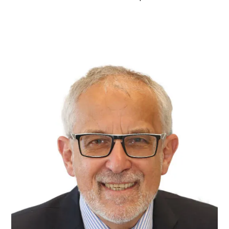
oder die Kita das Betreuungs­angebot einschränkt.
Das gilt auch, wenn die Eltern im Home­office arbeiten
oder arbeiten könnten. Die Eltern benötigen eine
entsprechende Bescheinigung von Schul- oder
Kitaleitung, die sie bei der Krankenkasse einreichen.
Fall 2: Das Kind muss daheim gepflegt werden, weil es
krank ist. Die Eltern benötigen eine Bestätigung vom
Arzt, dass die Betreuung des Kindes notwendig ist.
Das Attest sollte am ersten Krank­heits­tag ausgestellt
sein. Am gleichen Tag wird der Arbeit­geber über das
Fehlen informiert. Das Attest bekommt die
Krankenkasse, eine Kopie der Arbeit­geber. Diese muss
ihm spätestens bis zu dem Arbeits­tag, der auf den
dritten Krank­heits­tag folgt, vorliegen. Er schickt der
Krankenkasse dann eine Verdienst­bescheinigung.
Diese über­weist das Kinder­krankengeld.
MEHR DAZU