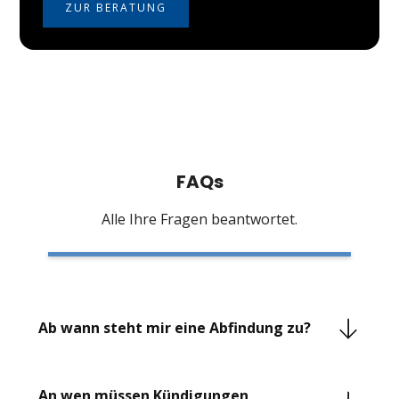
ZUR BERATUNG
FAQs
Alle Ihre Fragen beantwortet.
Ab wann steht mir eine Abfindung zu?
Das Gesetz sieht nicht per se eine Abfindungszahlung
oder einen Anspruch auf eine Abfindung vor. Vielmehr
An wen müssen Kündigungen