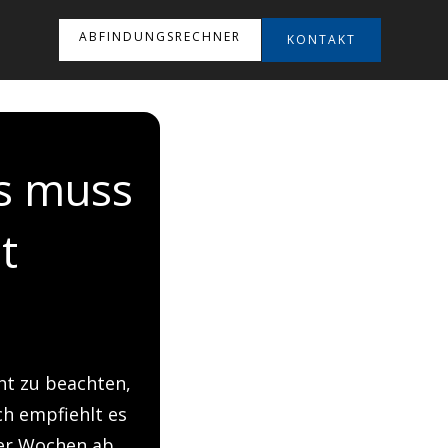
ABFINDUNGSRECHNER
KONTAKT
s muss
t
ht zu beachten,
ch empfiehlt es
ier Wochen ab