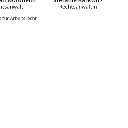
ian Nordheim
Stefanie Barkwitz
htsanwalt
Rechtsanwältin
 für Arbeitsrecht