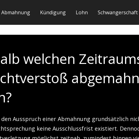
Abmahnung
Kündigung
Lohn
Schwangerschaft
alb welchen Zeitraum
lichtverstoß abgemahn
n?
ür den Ausspruch einer Abmahnung grundsätzlich nic
htsprechung keine Ausschlussfrist existiert. Denno
chtverletzung möglichst zeitnah, zumindest binnen v