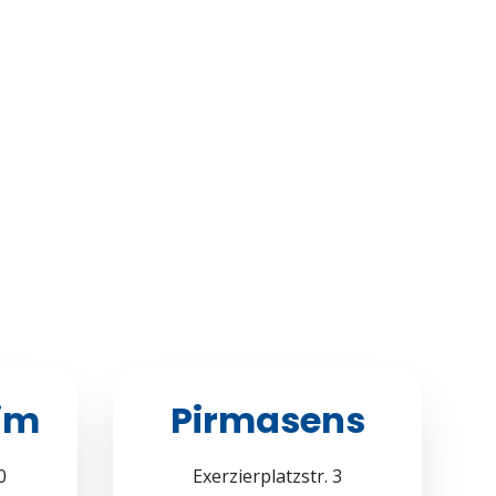
im
Pirmasens
0
Exerzierplatzstr. 3