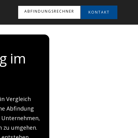
ABFINDUNGSRECHNER
KONTAKT
g im
in Vergleich
ine Abfindung
em Unternehmen,
n zu umgehen.
d entstehen