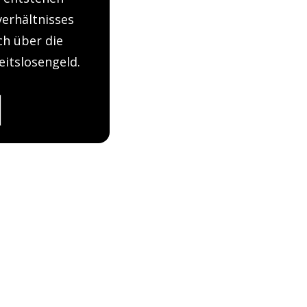
erhältnisses
ich über die
itslosengeld.