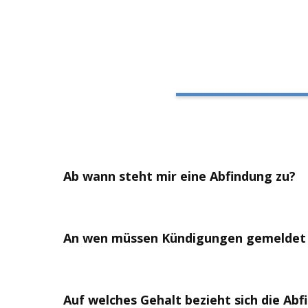
Ab wann steht mir eine Abfindung zu?
Das Gesetz sieht nicht per se eine Abfindungsz
Abfindung von dem Risiko einer Kündigungsschu
An wen müssen Kündigungen gemeldet we
Kündigungsschutzklage erhebt, muss sich der 
keine Abfindung anbieten. Daher ist es wichtig,
Bei Kündigungen, die der Anzeigepflicht unterl
Betriebsrat informiert werden.
Auf welches Gehalt bezieht sich die Ab