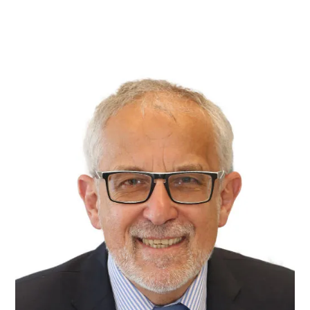
oder die Kita das Betreuungs­angebot einschränkt.
Das gilt auch, wenn die Eltern im Home­office arbeiten
oder arbeiten könnten. Die Eltern benötigen eine
entsprechende Bescheinigung von Schul- oder
Kitaleitung, die sie bei der Krankenkasse einreichen.
Fall 2: Das Kind muss daheim gepflegt werden, weil es
krank ist. Die Eltern benötigen eine Bestätigung vom
Arzt, dass die Betreuung des Kindes notwendig ist.
Das Attest sollte am ersten Krank­heits­tag ausgestellt
sein. Am gleichen Tag wird der Arbeit­geber über das
Fehlen informiert. Das Attest bekommt die
Krankenkasse, eine Kopie der Arbeit­geber. Diese muss
ihm spätestens bis zu dem Arbeits­tag, der auf den
dritten Krank­heits­tag folgt, vorliegen. Er schickt der
Krankenkasse dann eine Verdienst­bescheinigung.
Diese über­weist das Kinder­krankengeld.
MEHR DAZU