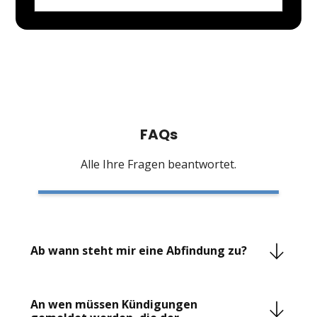
FAQs
Alle Ihre Fragen beantwortet.
Ab wann steht mir eine Abfindung zu?
Das Gesetz sieht nicht per se eine Abfindungszahlung
oder einen Anspruch auf eine Abfindung vor. Vielmehr
An wen müssen Kündigungen
will sich der Arbeitgeber durch Zahlung einer