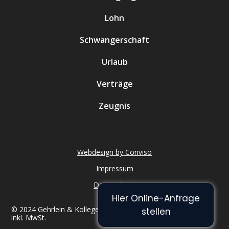
Lohn
Schwangerschaft
Urlaub
Verträge
Zeugnis
Webdesign by Conviso
Impressum
Datenschutz
Hier Online-Anfrage
© 2024 Gehrlein & Kollegen. All rights reserved. Alle Preise
stellen
inkl. MwSt.