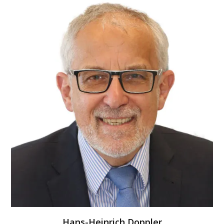
Fall 2: Das Kind muss daheim gepflegt werden, weil es
krank ist. Die Eltern benötigen eine Bestätigung vom
Arzt, dass die Betreuung des Kindes notwendig ist.
Das Attest sollte am ersten Krank­heits­tag ausgestellt
sein. Am gleichen Tag wird der Arbeit­geber über das
Fehlen informiert. Das Attest bekommt die
Krankenkasse, eine Kopie der Arbeit­geber. Diese muss
ihm spätestens bis zu dem Arbeits­tag, der auf den
dritten Krank­heits­tag folgt, vorliegen. Er schickt der
Krankenkasse dann eine Verdienst­bescheinigung.
Diese über­weist das Kinder­krankengeld.
MEHR DAZU
Hans-Heinrich Doppler