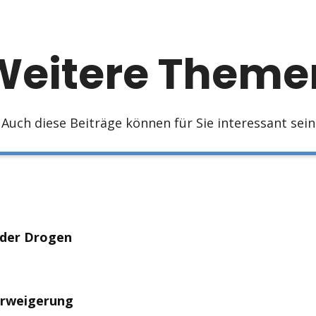
Weitere Theme
Auch diese Beiträge können für Sie interessant sein
der Drogen
lkohol und Drogen im Betrieb kann zu arbeitsrechtlichen K
n Einzelfällen auffällig wird oder eine Suchterkrankung vorli
rweigerung