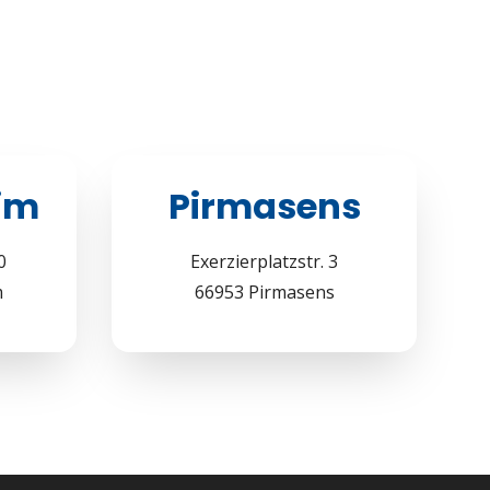
im
Pirmasens
0
Exerzierplatzstr. 3
m
66953 Pirmasens