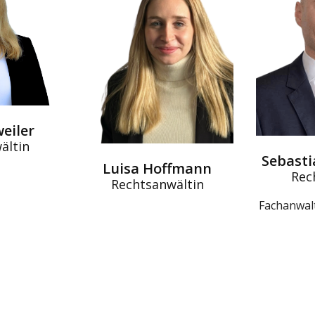
weiler
ältin
Sebast
Luisa Hoffmann
Rec
Rechtsanwältin
Fachanwalt