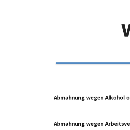
Abmahnung wegen Alkohol o
Der Konsum oder Missbrauch von A
unterscheiden, ob der Mitarbeiter i
Abmahnung wegen Arbeitsve