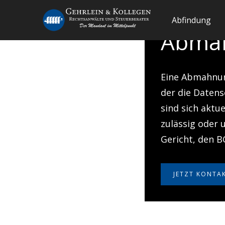
Abfindung
Abma
Eine Abmahnung
der die Datens
sind sich akt
zulässig oder 
Gericht, den B
JETZT KONTA